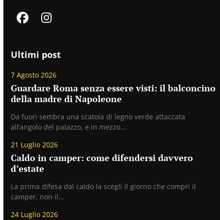
Facebook
Instagram
Ultimi post
7 Agosto 2026
Guardare Roma senza essere visti: il balconcino
della madre di Napoleone
Da fuori sembra una scatola di legno verde attaccata
all’angolo del palazzo, e in mezzo…
21 Luglio 2026
Caldo in camper: come difendersi davvero
d’estate
La prima difesa dal caldo la scegli il giorno che compri il
camper, non il…
24 Luglio 2026