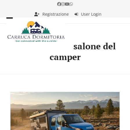
Skip
Facebook
Instagram
YouTube
Whatsapp
to
Registrazione
User Login
content
Open
Close
mobile
mobile
menu
menu
salone del
camper