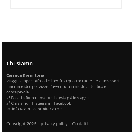
Chi siamo
Carruca Dormitoria
Viaggi, camper, offroad e libertà su quattro ruote. Test, accessori,
itinerari e idee per vivere l’avventura in modo autentico e
consapevole.
📍 Basati a Roma – ma con la testa già in viaggio.
🔗
Chi siamo
|
Instagram
|
Facebook
✉️ info@carrucadormitoria.com
Copyright 2026 –
privacy policy
|
Contatti