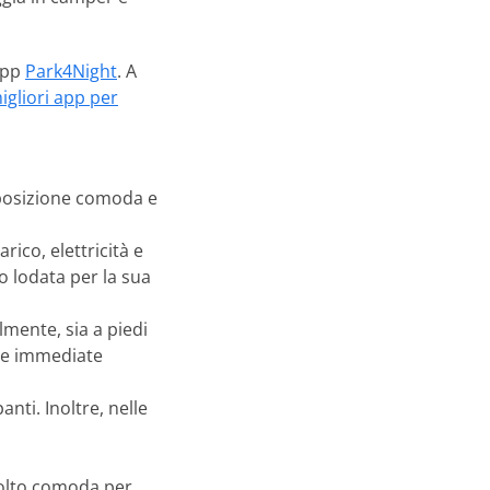
 app
Park4Night
. A
igliori app per
a posizione comoda e
rico, elettricità e
 lodata per la sua
lmente, sia a piedi
lle immediate
nti. Inoltre, nelle
 molto comoda per