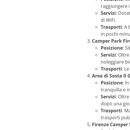
raggiungere i
Servizi
: Dota
di WiFi.
Trasporti
: A
in pochi minu
Camper Park Fir
Posizione
: S
Servizi
: Oltre
noleggiare bi
Trasporti
: L
Area di Sosta Il 
Posizione
: I
tranquilla e 
Servizi
: Oltre
dopo una gior
Trasporti
: M
trasporti pubb
Firenze Camper 