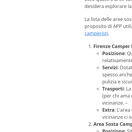
desidera esplorare la 
La lista delle aree s
proposito di APP utili
camperisti
.
Firenze Camper P
Posizione
: Q
relativamente 
Servizi
: Dotat
spesso anche 
pulizia e sicu
Trasporti
: L
(per chi ama 
vicinanze. –
Extra
: L’area
vicinanze ci 
Area Sosta Camp
Posizione
: S