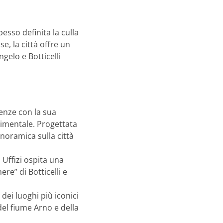
esso definita la culla
se, la città offre un
gelo e Botticelli
renze con la sua
cimentale. Progettata
anoramica sulla città
 Uffizi ospita una
re” di Botticelli e
dei luoghi più iconici
del fiume Arno e della