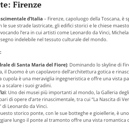
rte: Firenze
ascimentale d’Italia
– Firenze, capoluogo della Toscana, è sp
le sue strade lastricate, gli edifici storici e le chiese maesto
vocando l’era in cui artisti come Leonardo da Vinci, Michelan
o segno indelebile nel tessuto culturale del mondo.
:
rale di Santa Maria del Fiore)
: Dominando lo skyline di Fi
 il Duomo è un capolavoro dell’architettura gotica e rinas
la cupola è una meraviglia ingegneristica e offre una vista p
 a scalare i suoi gradini.
izi
: Uno dei musei più importanti al mondo, la Galleria degli
ari di opere d’arte rinascimentale, tra cui “La Nascita di Vene
 di Leonardo da Vinci.
Questo storico ponte, con le sue botteghe e gioiellerie, è uno 
ggiare lungo il ponte al tramonto offre una vista romantica 