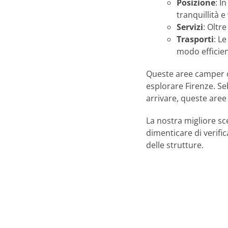
Posizione
: I
tranquillità e 
Servizi
: Oltr
Trasporti
: L
modo efficien
Queste aree camper o
esplorare Firenze. Se
arrivare, queste aree
La nostra migliore sc
dimenticare di verific
delle strutture.