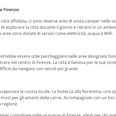
a Firenze:
città affollata, ci sono diverse aree di sosta camper nelle v
di esplorare la città durante il giorno e ritirarsi in un ambie
 aree sono dotate di servizi come elettricità, acqua e WiFi.
otrebbe essere utile parcheggiare nelle aree designate fuori c
rare nel centro di Firenze. La città è famosa per le sue stret
ficili da navigare con veicoli più grandi.
saporare la cucina locale. La bistecca alla fiorentina, una s
un must per gli amanti della carne. Accompagnalo con un bicchi
a regione.
per consigliate nelle vicinanze di Firenze, ideali per chi via