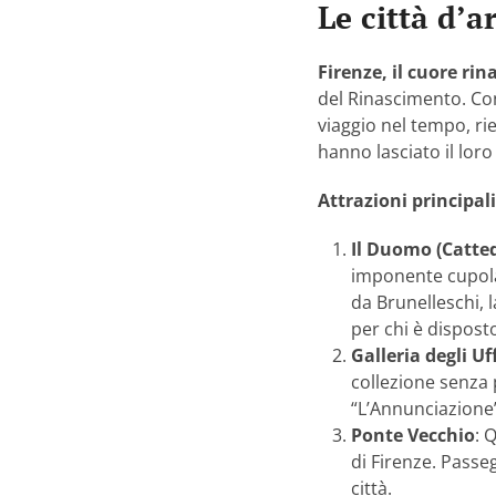
Le città d’a
Firenze, il cuore rin
del Rinascimento. Con 
viaggio nel tempo, rie
hanno lasciato il lor
Attrazioni principali
Il Duomo (Catted
imponente cupola,
da Brunelleschi, 
per chi è disposto
Galleria degli Uff
collezione senza p
“L’Annunciazione”
Ponte Vecchio
: 
di Firenze. Passe
città.