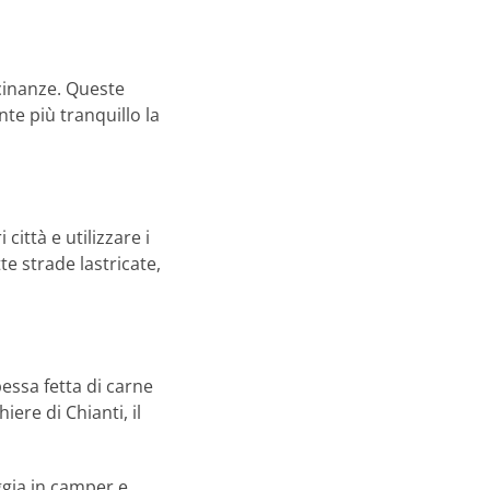
icinanze. Queste
nte più tranquillo la
ittà e utilizzare i
te strade lastricate,
pessa fetta di carne
ere di Chianti, il
ggia in camper e