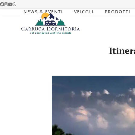
Skip
Facebook
Instagram
YouTube
Whatsapp
to
NEWS & EVENTI
VEICOLI
PRODOTTI
content
Itine