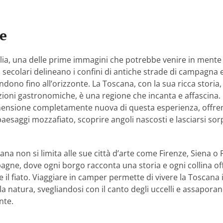
e
alia, una delle prime immagini che potrebbe venire in mente è 
i secolari delineano i confini di antiche strade di campagna e
ndono fino all’orizzonte. La Toscana, con la sua ricca storia,
dizioni gastronomiche, è una regione che incanta e affascina.
nsione completamente nuova di questa esperienza, offrend
aesaggi mozzafiato, scoprire angoli nascosti e lasciarsi so
ana non si limita alle sue città d’arte come Firenze, Siena o
gne, dove ogni borgo racconta una storia e ogni collina off
 il fiato. Viaggiare in camper permette di vivere la Toscana
 natura, svegliandosi con il canto degli uccelli e assaporand
nte.