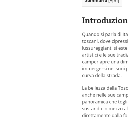
Sommario
[
Apri
]
Introduzion
Quando si parla di It
toscani, dove cipress
lussureggianti si este
artistici e le sue tra
camper apre una dime
immergersi nei suoi p
curva della strada.
La bellezza della Tosc
anche nelle sue campa
panoramica che toglie
sostando in mezzo alla
direttamente dalla fo