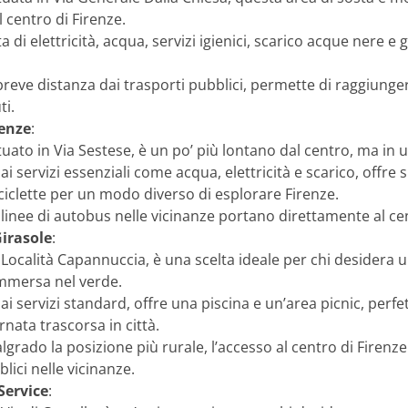
l centro di Firenze.
ta di elettricità, acqua, servizi igienici, scarico acque nere e
 breve distanza dai trasporti pubblici, permette di raggiungere
ti.
enze
:
ituato in Via Sestese, è un po’ più lontano dal centro, ma in 
 ai servizi essenziali come acqua, elettricità e scarico, offre 
ciclette per un modo diverso di esplorare Firenze.
e linee di autobus nelle vicinanze portano direttamente al ce
Girasole
:
n Località Capannuccia, è una scelta ideale per chi desidera 
immersa nel verde.
 ai servizi standard, offre una piscina e un’area picnic, perfet
nata trascorsa in città.
algrado la posizione più rurale, l’accesso al centro di Firenze 
lici nelle vicinanze.
Service
: