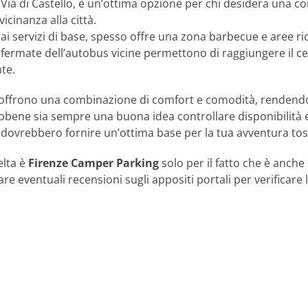
n Via di Castello, è un’ottima opzione per chi desidera una 
vicinanza alla città.
e ai servizi di base, spesso offre una zona barbecue e aree ri
e fermate dell’autobus vicine permettono di raggiungere il ce
te.
ffrono una combinazione di comfort e comodità, rendendo 
bbene sia sempre una buona idea controllare disponibilità 
 dovrebbero fornire un’ottima base per la tua avventura to
elta è
Firenze Camper Parking
solo per il fatto che è anche
are eventuali recensioni sugli appositi portali per verificare l