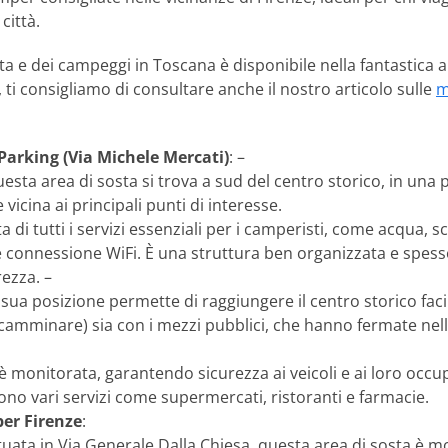
città.
osta e dei campeggi in Toscana è disponibile nella fantastica
, ti consigliamo di consultare anche il nostro articolo sulle
m
arking (Via Michele Mercati)
: –
uesta area di sosta si trova a sud del centro storico, in un
vicina ai principali punti di interesse.
a di tutti i servizi essenziali per i camperisti, come acqua, sca
connessione WiFi. È una struttura ben organizzata e spesso
rezza. –
a sua posizione permette di raggiungere il centro storico faci
camminare) sia con i mezzi pubblici, che hanno fermate ne
 è monitorata, garantendo sicurezza ai veicoli e ai loro occupa
sono vari servizi come supermercati, ristoranti e farmacie.
er Firenze
:
ituata in Via Generale Dalla Chiesa, questa area di sosta è