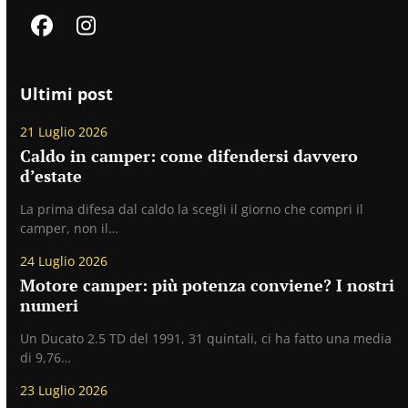
Facebook
Instagram
Ultimi post
21 Luglio 2026
Caldo in camper: come difendersi davvero
d’estate
La prima difesa dal caldo la scegli il giorno che compri il
camper, non il…
24 Luglio 2026
Motore camper: più potenza conviene? I nostri
numeri
Un Ducato 2.5 TD del 1991, 31 quintali, ci ha fatto una media
di 9,76…
23 Luglio 2026