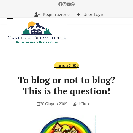
Skip
Facebook
Instagram
YouTube
Whatsapp
to
Registrazione
User Login
content
Open
Close
mobile
mobile
menu
menu
Florida 2009
To blog or not to blog?
This is the question!
30 Giugno 2009
di
Giulio