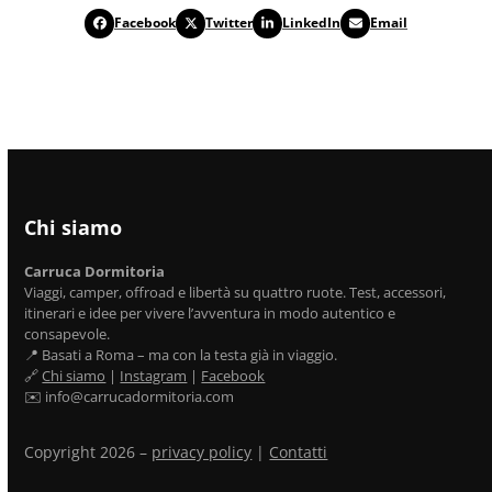
Facebook
Twitter
LinkedIn
Email
Chi siamo
Carruca Dormitoria
Viaggi, camper, offroad e libertà su quattro ruote. Test, accessori,
itinerari e idee per vivere l’avventura in modo autentico e
consapevole.
📍 Basati a Roma – ma con la testa già in viaggio.
🔗
Chi siamo
|
Instagram
|
Facebook
✉️ info@carrucadormitoria.com
Copyright 2026 –
privacy policy
|
Contatti