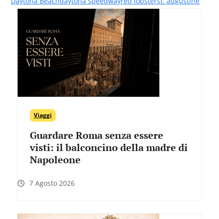
Daytona Beach
daytona speedway
red lobster
st. augustine
Viaggi
Guardare Roma senza essere
visti: il balconcino della madre di
Napoleone
7 Agosto 2026