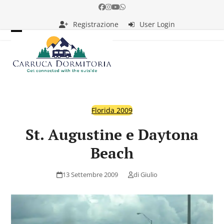
Skip
Facebook
Instagram
YouTube
Whatsapp
to
Registrazione
User Login
content
Open
Close
mobile
mobile
menu
menu
Florida 2009
St. Augustine e Daytona
Beach
13 Settembre 2009
di
Giulio