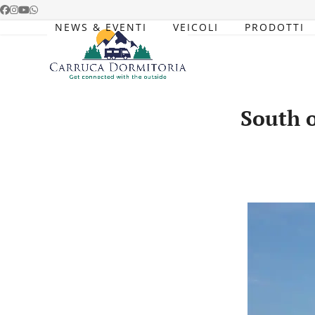
Skip
Facebook
Instagram
YouTube
Whatsapp
to
NEWS & EVENTI
VEICOLI
PRODOTTI
content
South o