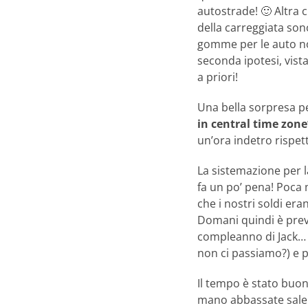
autostrade! 🙂 Altra c
della carreggiata sono
gomme per le auto no
seconda ipotesi, vist
a priori!
Una bella sorpresa pe
in central time zone
un’ora indetro rispetto
La sistemazione per l
fa un po’ pena! Poca
che i nostri soldi eran
Domani quindi è previs
compleanno di Jack… T
non ci passiamo?) e p
Il tempo è stato buon
mano abbassate salen