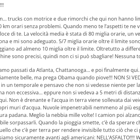
!!
… trucks con motrice e due rimorchi che qui non hanno limi
 km orari senza problemi. Quando meno te l’aspetti te ne v
loce di te. La velocità media è stata di 80 miglia orarie, un 
na e mi sono adeguato. 5/7 miglia orarie oltre il limite s
ggiano ad almeno 10 miglia oltre il limite. Oltretutto a differe
hine sono precisi, quindi non ci si può sbagliare! Nessuna t
 siamo passati da Atlanta, Chattanooga… e poi finalmente qui
amente belle, ma prega Obama quando piove!!! NON SI VEDE
 in un temporale e pensavo che non si vedesse niente per la 
ma non eccessiva… eppure non si vedeva a 5 metri di distanza
o qui. Non è drenante e l’acqua in terra viene sollevata dai v
ropri muri d’acqua. Nuvole impenetrabili nemmeno al più esp
nura padana. Meglio la nebbia mille volte! I camion poi alzan
ibile sorpassarli. Quando la pioggia smette, c’è da sperare c
uello che c’è per terra per rendere invisibile tutto ciò che c
a siamo sicuramente avanti agli americani: NELL’ASFALTO!!!! W