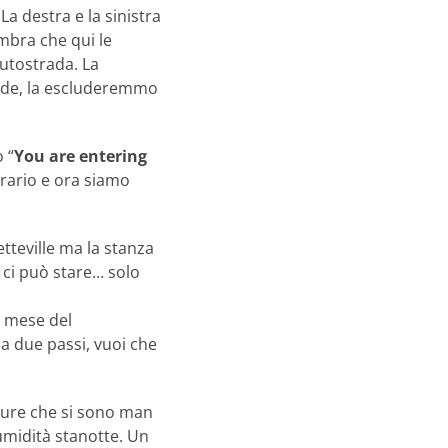
La destra e la sinistra
embra che qui le
utostrada. La
trade, la escluderemmo
 “
You are entering
orario e ora siamo
tteville ma la stanza
ci può stare… solo
il mese del
a due passi, vuoi che
ature che si sono man
umidità stanotte. Un