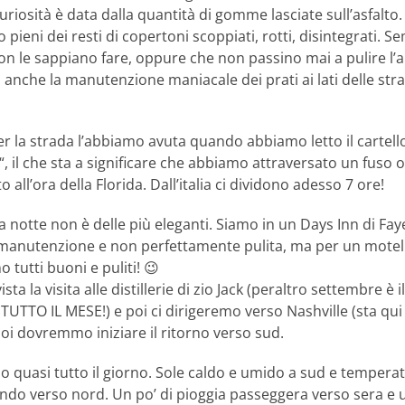
uriosità è data dalla quantità di gomme lasciate sull’asfalto. 
 pieni dei resti di copertoni scoppiati, rotti, disintegrati. S
n le sappiano fare, oppure che non passino mai a pulire l’a
a anche la manutenzione maniacale dei prati ai lati delle s
r la strada l’abbiamo avuta quando abbiamo letto il cartello
“, il che sta a significare che abbiamo attraversato un fuso 
 all’ora della Florida. Dall’italia ci dividono adesso 7 ore!
a notte non è delle più eleganti. Siamo in un Days Inn di Faye
 manutenzione e non perfettamente pulita, ma per un motel 
o tutti buoni e puliti! 😉
ta la visita alle distillerie di zio Jack (peraltro settembre è 
UTTO IL MESE!) e poi ci dirigeremo verso Nashville (sta qui 
oi dovremmo iniziare il ritorno verso sud.
o quasi tutto il giorno. Sole caldo e umido a sud e temper
do verso nord. Un po’ di pioggia passeggera verso sera e 