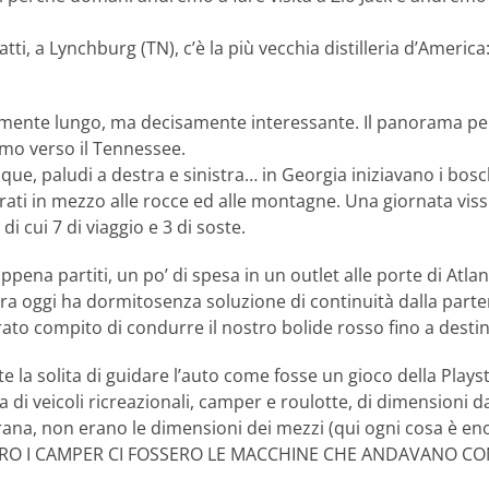
atti, a Lynchburg (TN), c’è la più vecchia distilleria d’America
eramente lungo, ma decisamente interessante. Il panorama p
mo verso il Tennessee.
que, paludi a destra e sinistra… in Georgia iniziavano i bosc
ati in mezzo alle rocce ed alle montagne. Una giornata viss
di cui 7 di viaggio e 3 di soste.
pena partiti, un po’ di spesa in un outlet alle porte di Atlan
a oggi ha dormitosenza soluzione di continuità dalla partenz
grato compito di condurre il nostro bolide rosso fino a desti
rte la solita di guidare l’auto come fosse un gioco della Play
di veicoli ricreazionali, camper e roulotte, di dimensioni 
rana, non erano le dimensioni dei mezzi (qui ogni cosa è en
TRO I CAMPER CI FOSSERO LE MACCHINE CHE ANDAVANO C