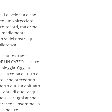
ti di velocità e che
edi uno sfrecciare
vero record, ma ormai
ono mediamente
nza dei nostri, qui i
olleranza.
. Le autostrade
 UN CAZZO!!! L’altro
pioggia. Oggi la
. La colpa di tutto è
eicoli che precedono
erto autista abituato
o tanta di quell’acqua
he si asciughi anche a
i precede. Insomma, in
 le nostre