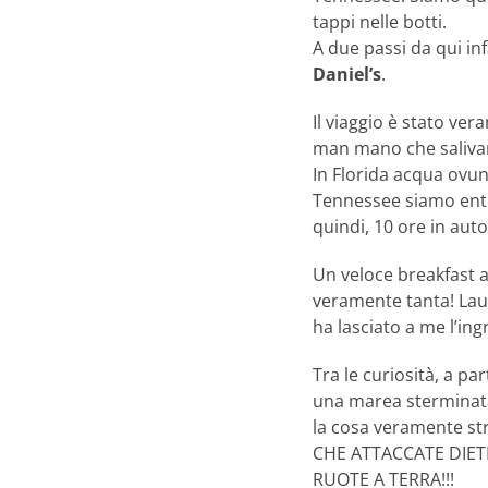
tappi nelle botti.
A due passi da qui inf
Daniel’s
.
Il viaggio è stato v
man mano che saliva
In Florida acqua ovun
Tennessee siamo entr
quindi, 10 ore in auto 
Un veloce breakfast ap
veramente tanta! Laur
ha lasciato a me l’in
Tra le curiosità, a pa
una marea sterminata 
la cosa veramente st
CHE ATTACCATE DIE
RUOTE A TERRA!!!