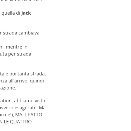
: quella di
Jack
er strada cambiava
hi, mentre in
uta per strada
ta e poi tanta strada,
a all’arrivo, quindi
nazione.
station, abbiamo visto
davvero esagerate. Ma
orme!), MA IL FATTO
ON LE QUATTRO