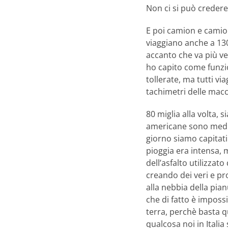
Non ci si può credere!
E poi camion e camion
viaggiano anche a 130
accanto che va più ve
ho capito come funzio
tollerate, ma tutti via
tachimetri delle macc
80 miglia alla volta,
americane sono medi
giorno siamo capitati
pioggia era intensa, 
dell’asfalto utilizzat
creando dei veri e p
alla nebbia della pia
che di fatto è imposs
terra, perchè basta q
qualcosa noi in Itali