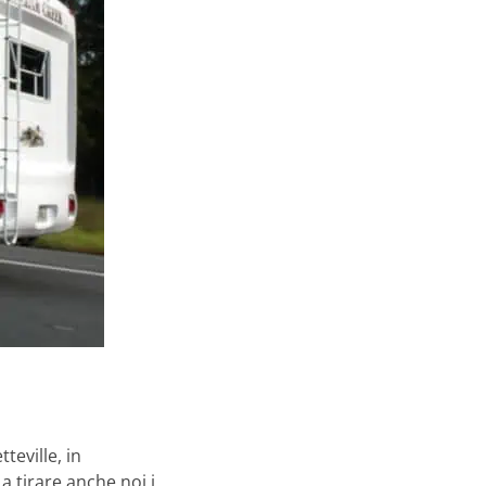
teville, in
 tirare anche noi i