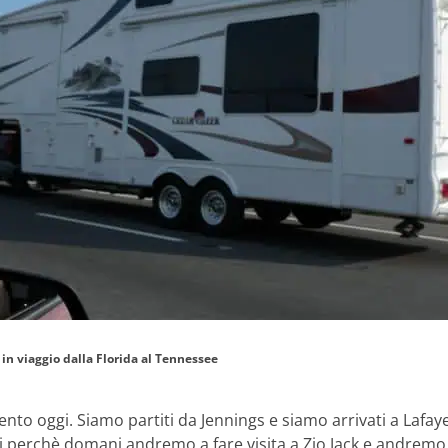
 in viaggio dalla Florida al Tennessee
nto oggi. Siamo partiti da Jennings e siamo arrivati a Lafayet
 perchè domani andremo a fare visita a Zio Jack e andremo a