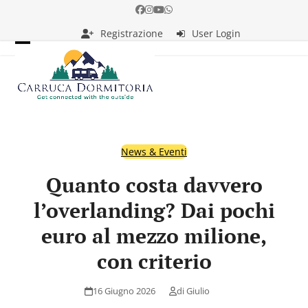
Skip
Facebook
Instagram
YouTube
Whatsapp
to
Registrazione
User Login
content
Open
Close
mobile
mobile
menu
menu
News & Eventi
Quanto costa davvero
l’overlanding? Dai pochi
euro al mezzo milione,
con criterio
16 Giugno 2026
di
Giulio