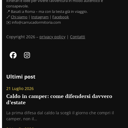
itinerari e idee per vivere l’avventura in modo autentico e
consapevole.
📍 Basati a Roma – ma con la testa già in viaggio.
🔗
Chi siamo
|
Instagram
|
Facebook
✉️ info@carrucadormitoria.com
Copyright 2026 –
privacy policy
|
Contatti
Facebook
Instagram
Ultimi post
21 Luglio 2026
Caldo in camper: come difendersi davvero
d’estate
La prima difesa dal caldo la scegli il giorno che compri il
camper, non il…