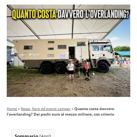
Home
»
News, fiere ed eventi camper
»
Quanto costa davvero
l’overlanding? Dai pochi euro al mezzo milione, con criterio
Sommario
[
Apri
]