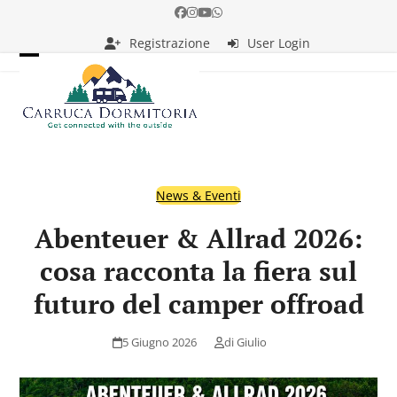
Skip
Facebook
Instagram
YouTube
Whatsapp
to
Registrazione
User Login
content
Open
Close
mobile
mobile
menu
menu
News & Eventi
Abenteuer & Allrad 2026:
cosa racconta la fiera sul
futuro del camper offroad
5 Giugno 2026
di
Giulio