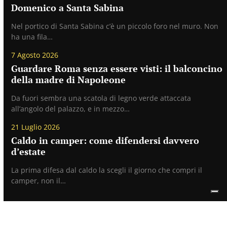
Domenico a Santa Sabina
Nel portico di Santa Sabina c’è un piccolo foro nel muro. Non
ha una fila…
7 Agosto 2026
Guardare Roma senza essere visti: il balconcino
della madre di Napoleone
Da fuori sembra una scatola di legno verde attaccata
all’angolo del palazzo, e in mezzo…
21 Luglio 2026
Caldo in camper: come difendersi davvero
d’estate
La prima difesa dal caldo la scegli il giorno che compri il
camper, non il…