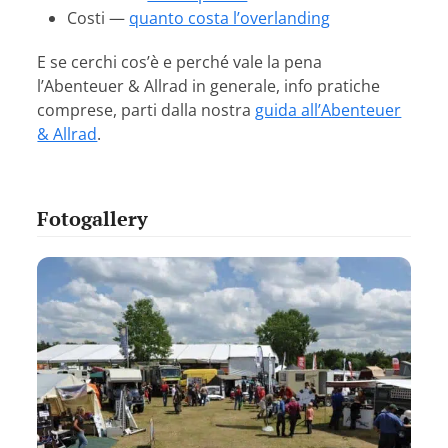
Costi —
quanto costa l’overlanding
E se cerchi cos’è e perché vale la pena
l’Abenteuer & Allrad in generale, info pratiche
comprese, parti dalla nostra
guida all’Abenteuer
& Allrad
.
Fotogallery
Use
the
left
and
right
arrow
keys
to
access