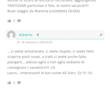
vivrete di sicuro la felicità di raccontare, aggiungendo
TANTISSIMI particolari e foto, le vostre vacanze!!!!
Buon viaggio da Mamma (cosiddetta OLIVIA)
0
Alberto
28 Settembre 2009 09:20
….ci avete emozionato, ci avete stupito, ci avete fatto
scoprire posti nuovi, a tratti ci avete anche fatto
piangere….adesso aglio o non aglio vediamo di
consegnare i souvenirs!!!! :O)
Laura….interessanti le tue nuove All Stars ;O) !!!! ;O)
0