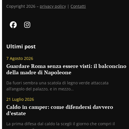
Copyright 2026 –
privacy policy
|
Contatti
Facebook
Instagram
Ultimi post
7 Agosto 2026
Guardare Roma senza essere visti: il balconcino
della madre di Napoleone
Da fuori sembra una scatola di legno verde attaccata
all’angolo del palazzo, e in mezzo…
21 Luglio 2026
Caldo in camper: come difendersi davvero
d’estate
La prima difesa dal caldo la scegli il giorno che compri il