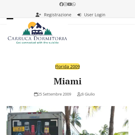
Skip
Facebook
Instagram
YouTube
Whatsapp
to
Registrazione
User Login
content
Open
Close
mobile
mobile
menu
menu
Florida 2009
Miami
25 Settembre 2009
di
Giulio