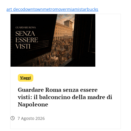
art deco
downtown
metromover
miami
starbucks
Viaggi
Guardare Roma senza essere
visti: il balconcino della madre di
Napoleone
7 Agosto 2026