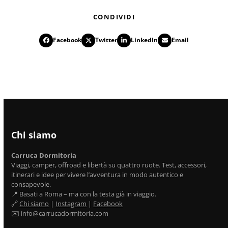
CONDIVIDI
Facebook
Twitter
LinkedIn
Email
Chi siamo
Carruca Dormitoria
Viaggi, camper, offroad e libertà su quattro ruote. Test, accessori,
itinerari e idee per vivere l’avventura in modo autentico e
consapevole.
📍 Basati a Roma – ma con la testa già in viaggio.
🔗
Chi siamo
|
Instagram
|
Facebook
✉️ info@carrucadormitoria.com