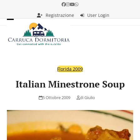
Skip
Facebook
Instagram
YouTube
Whatsapp
to
Registrazione
User Login
content
Open
Close
mobile
mobile
menu
menu
Florida 2009
Italian Minestrone Soup
5 Ottobre 2009
di
Giulio