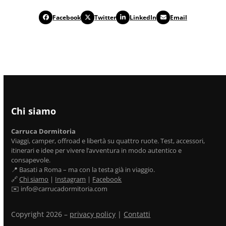
Facebook
Twitter
LinkedIn
Email
Chi siamo
Carruca Dormitoria
Viaggi, camper, offroad e libertà su quattro ruote. Test, accessori,
itinerari e idee per vivere l’avventura in modo autentico e
consapevole.
📍 Basati a Roma – ma con la testa già in viaggio.
🔗
Chi siamo
|
Instagram
|
Facebook
✉️ info@carrucadormitoria.com
Copyright 2026 –
privacy policy
|
Contatti