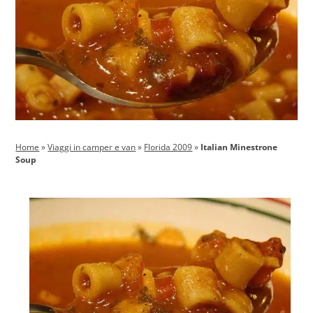
Home
»
Viaggi in camper e van
»
Florida 2009
»
Italian Minestrone
Soup