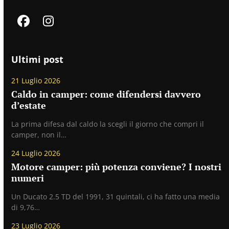
Facebook
Instagram
Ultimi post
21 Luglio 2026
Caldo in camper: come difendersi davvero
d’estate
La prima difesa dal caldo la scegli il giorno che compri il
camper, non il…
24 Luglio 2026
Motore camper: più potenza conviene? I nostri
numeri
Un Ducato 2.5 TD del 1991, 31 quintali, ci ha fatto una media
di 9,76…
23 Luglio 2026