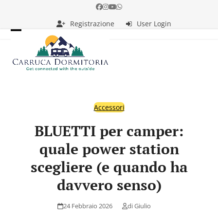
Skip
Facebook
Instagram
YouTube
Whatsapp
to
Registrazione
User Login
content
Open
Close
mobile
mobile
menu
menu
Accessori
BLUETTI per camper:
quale power station
scegliere (e quando ha
davvero senso)
24 Febbraio 2026
di
Giulio