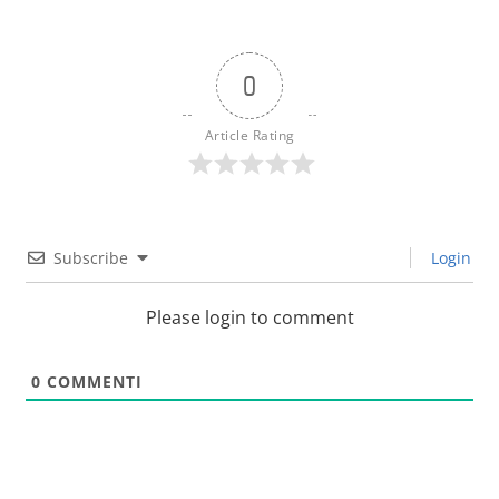
go
to
the
0
first
slide
Article Rating
Subscribe
Login
Please login to comment
0
COMMENTI