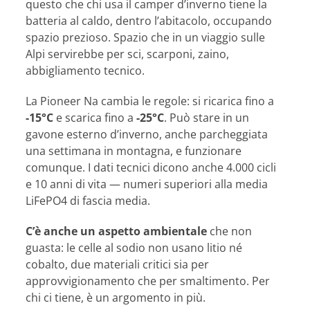
questo che chi usa il camper d’inverno tiene la
batteria al caldo, dentro l’abitacolo, occupando
spazio prezioso. Spazio che in un viaggio sulle
Alpi servirebbe per sci, scarponi, zaino,
abbigliamento tecnico.
La Pioneer Na cambia le regole: si ricarica fino a
-15°C
e scarica fino a
-25°C
. Può stare in un
gavone esterno d’inverno, anche parcheggiata
una settimana in montagna, e funzionare
comunque. I dati tecnici dicono anche 4.000 cicli
e 10 anni di vita — numeri superiori alla media
LiFePO4 di fascia media.
C’è anche un aspetto ambientale
che non
guasta: le celle al sodio non usano litio né
cobalto, due materiali critici sia per
approvvigionamento che per smaltimento. Per
chi ci tiene, è un argomento in più.