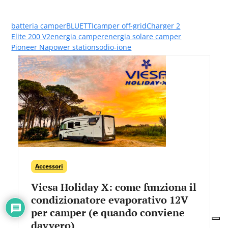
batteria camper
BLUETTI
camper off-grid
Charger 2
Elite 200 V2
energia camper
energia solare camper
Pioneer Na
power station
sodio-ione
Accessori
Viesa Holiday X: come funziona il
condizionatore evaporativo 12V
per camper (e quando conviene
davvero)