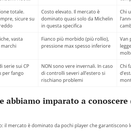
ione totale.
Costo elevato. Il mercato è
Chi u
empre, sicure su
dominato quasi solo da Michelin
l’ann
freddo
in questa specifica
cam
che, vasta
Fianco più morbido (più rollio),
Van p
i marchi
pressione max spesso inferiore
legge
molt
i serie sui CP
NON sono vere invernali. In caso
Chi f
Ok per fango
di controlli severi all’estero si
d’est
rischiano problemi
mont
he abbiamo imparato a conoscere 
o: il mercato è dominato da pochi player che garantiscono 