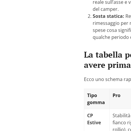
reale sull’asse e
del camper.
Sosta statica:
Res
rimessaggio per 
spese cosa signif
qualche periodo d
La tabella 
avere prima
Ecco uno schema rapi
Tipo
Pro
gomma
CP
Stabilit
Estive
fianco r
rollio), 