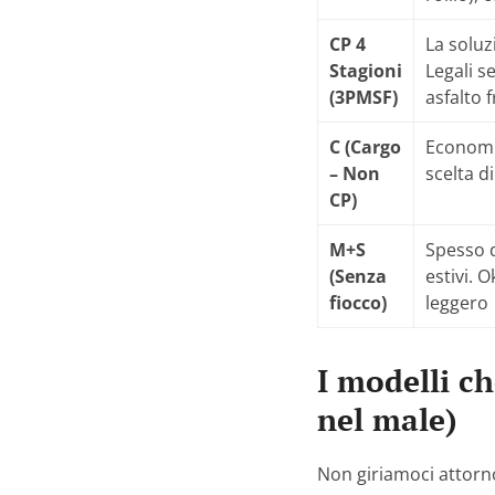
CP 4
La soluz
Stagioni
Legali s
(3PMSF)
asfalto 
C (Cargo
Economi
– Non
scelta d
CP)
M+S
Spesso d
(Senza
estivi. 
fiocco)
leggero
I modelli c
nel male)
Non giriamoci attorn