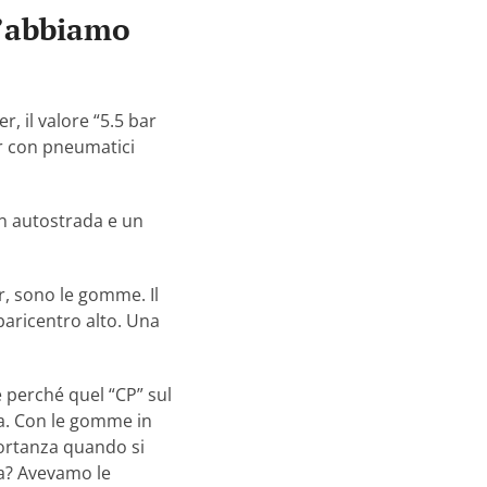
l’abbiamo
, il valore “5.5 bar
ar con pneumatici
n autostrada e un
, sono le gomme. Il
aricentro alto. Una
 perché quel “CP” sul
da. Con le gomme in
portanza quando si
sca? Avevamo le