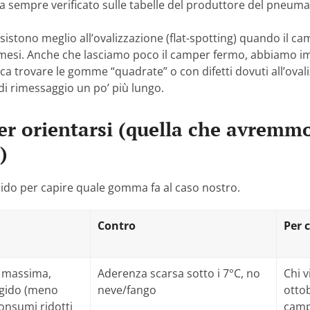
 va sempre verificato sulle tabelle del produttore del pneuma
istono meglio all’ovalizzazione (flat-spotting) quando il ca
mesi. Anche che lasciamo poco il camper fermo, abbiamo i
ica trovare le gomme “quadrate” o con difetti dovuti all’ova
i rimessaggio un po’ più lungo.
per orientarsi (quella che avremm
)
do per capire quale gomma fa al caso nostro.
Contro
Per c
à massima,
Aderenza scarsa sotto i 7°C, no
Chi v
igido (meno
neve/fango
ottob
consumi ridotti
camp