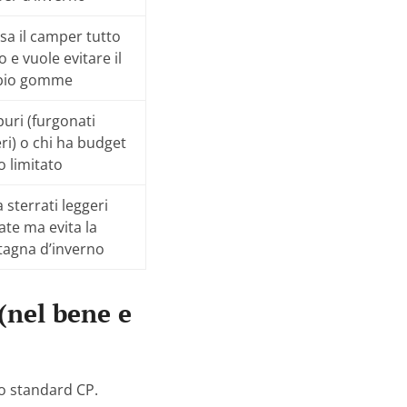
sa il camper tutto
o e vuole evitare il
bio gomme
uri (furgonati
ri) o chi ha budget
o limitato
a sterrati leggeri
ate ma evita la
agna d’inverno
(nel bene e
lo standard CP.