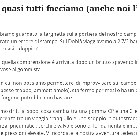
e quasi tutti facciamo (anche noi 
biamo guardato la targhetta sulla portiera del nostro camper
brato un errore di stampa. Sul Doblò viaggiavamo a 2.7/3 b
 quasi il doppio?
E quella comprensione è arrivata dopo un brutto spavento i
rvose al gommista.
in cui non possiamo permetterci di improvvisare sul camper
pesso troppo, ammettiamolo), sta fermo per mesi e ha un b
furgone potrebbe non bastare.
amo dritti al sodo: cosa cambia tra una gomma CP e una C, e
fferenza tra un viaggio tranquillo e uno scoppio in autostra
erza: pneumatici, cerchi e valvole sono di fondamentale im
te e pressioni elevate. Vi ricordate la nostra avventura tede