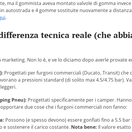
tte, ma il gommista aveva montato valvole di gomma invece d
i in autostrada e 4 gomme sostituite nuovamente a distanza
qui
.
 differenza tecnica reale (che abb
a marketing. Non lo è, e ve lo diciamo dopo averle provate 
):
Progettati per furgoni commerciali (Ducato, Transit) che 
vorano a pressioni standard (di solito max 4.5/4.75 bar). V
leggeri.
ping Pneu):
Progettati specificamente per i camper. Hanno 
r sopportare due cose che i furgoni commerciali non fanno:
a:
Possono (e spesso devono) essere gonfiati fino a 5.5 bar 
lio e sostenere il carico costante.
Nota bene:
Il valore esatto