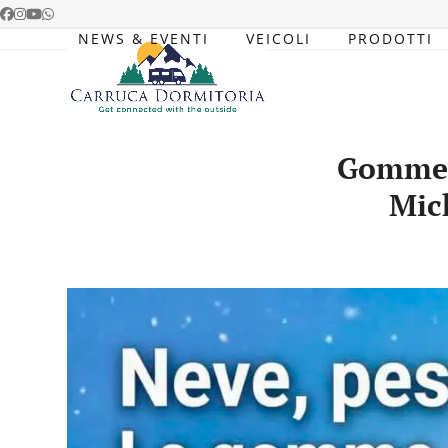
Skip
Facebook
Instagram
YouTube
Whatsapp
to
NEWS & EVENTI
VEICOLI
PRODOTTI
content
Gomme 
Mic