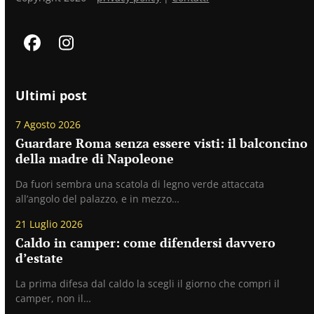
Facebook
Instagram
Ultimi post
7 Agosto 2026
Guardare Roma senza essere visti: il balconcino
della madre di Napoleone
Da fuori sembra una scatola di legno verde attaccata
all’angolo del palazzo, e in mezzo…
21 Luglio 2026
Caldo in camper: come difendersi davvero
d’estate
La prima difesa dal caldo la scegli il giorno che compri il
camper, non il…