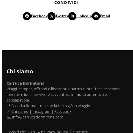
CONDIVIDI
Facebook
Twitter
LinkedIn
Email
Chi siamo
Carruca Dormitoria
Viaggi, camper, offroad e libertà su quattro ruote. Test, accessori,
itinerari e idee per vivere l’avventura in modo autentico e
consapevole.
📍 Basati a Roma – ma con la testa già in viaggio.
🔗
Chi siamo
|
Instagram
|
Facebook
✉️ info@carrucadormitoria.com
Copyright 2026 –
privacy policy
|
Contatti