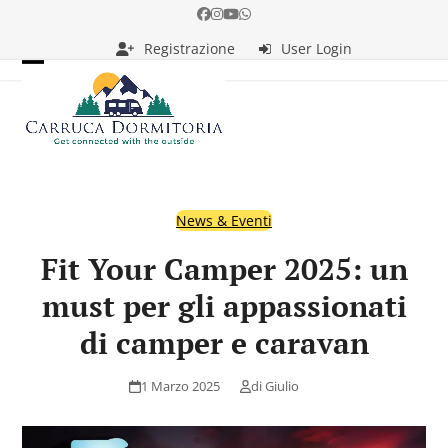
Skip
Facebook
Instagram
YouTube
Whatsapp
to
Registrazione
User Login
content
Open
Close
mobile
mobile
menu
menu
News & Eventi
Fit Your Camper 2025: un
must per gli appassionati
di camper e caravan
1 Marzo 2025
di
Giulio