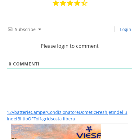
Subscribe
Login
Please login to comment
0
COMMENTI
12V
batterie
Camper
Condizionatore
Dometic
FreshJet
Indel B
IndelB
litio
OFF
off-grid
sosta libera