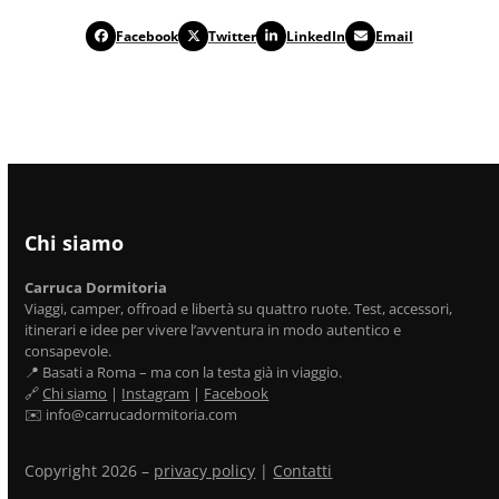
Facebook
Twitter
LinkedIn
Email
Chi siamo
Carruca Dormitoria
Viaggi, camper, offroad e libertà su quattro ruote. Test, accessori,
itinerari e idee per vivere l’avventura in modo autentico e
consapevole.
📍 Basati a Roma – ma con la testa già in viaggio.
🔗
Chi siamo
|
Instagram
|
Facebook
✉️ info@carrucadormitoria.com
Copyright 2026 –
privacy policy
|
Contatti