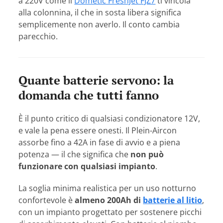
a 220V come il
Dometic FreshJet FJZ7
ti vincola
alla colonnina, il che in sosta libera significa
semplicemente non averlo. Il conto cambia
parecchio.
Quante batterie servono: la
domanda che tutti fanno
È il punto critico di qualsiasi condizionatore 12V,
e vale la pena essere onesti. Il Plein-Aircon
assorbe fino a 42A in fase di avvio e a piena
potenza — il che significa che
non può
funzionare con qualsiasi impianto
.
La soglia minima realistica per un uso notturno
confortevole è
almeno 200Ah di
batterie al litio
,
con un impianto progettato per sostenere picchi