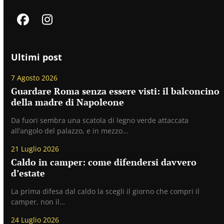
Facebook
Instagram
Ultimi post
7 Agosto 2026
Guardare Roma senza essere visti: il balconcino
della madre di Napoleone
Da fuori sembra una scatola di legno verde attaccata
all’angolo del palazzo, e in mezzo…
21 Luglio 2026
Caldo in camper: come difendersi davvero
d’estate
La prima difesa dal caldo la scegli il giorno che compri il
camper, non il…
24 Luglio 2026