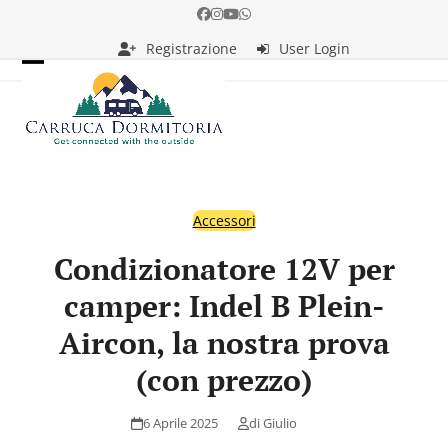
Skip
Facebook
Instagram
YouTube
Whatsapp
to
Registrazione
User Login
content
Open
Close
mobile
mobile
menu
menu
Accessori
Condizionatore 12V per
camper: Indel B Plein-
Aircon, la nostra prova
(con prezzo)
6 Aprile 2025
di
Giulio