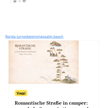
0
florida turnpike
jennings
palm beach
Viaggi
Romantische Straße in camper: