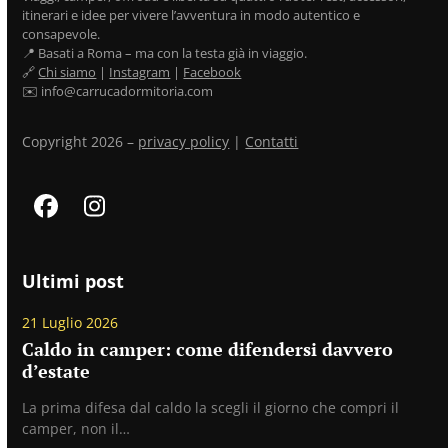
itinerari e idee per vivere l’avventura in modo autentico e
consapevole.
📍 Basati a Roma – ma con la testa già in viaggio.
🔗
Chi siamo
|
Instagram
|
Facebook
✉️ info@carrucadormitoria.com
Copyright 2026 –
privacy policy
|
Contatti
Facebook
Instagram
Ultimi post
21 Luglio 2026
Caldo in camper: come difendersi davvero
d’estate
La prima difesa dal caldo la scegli il giorno che compri il
camper, non il…