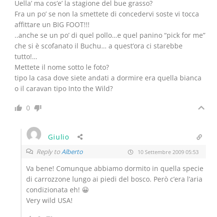
Uella’ ma cos’e’ la stagione del bue grasso?
Fra un po’ se non la smettete di concedervi soste vi tocca
affittare un BIG FOOT!!!
..anche se un po’ di quel pollo…e quel panino “pick for me”
che si è scofanato il Buchu… a quest’ora ci starebbe
tutto!…
Mettete il nome sotto le foto?
tipo la casa dove siete andati a dormire era quella bianca
o il caravan tipo Into the Wild?
0
Giulio
Reply to
Alberto
10 Settembre 2009 05:53
Va bene! Comunque abbiamo dormito in quella specie
di carrozzone lungo ai piedi del bosco. Però c’era l’aria
condizionata eh! 😀
Very wild USA!