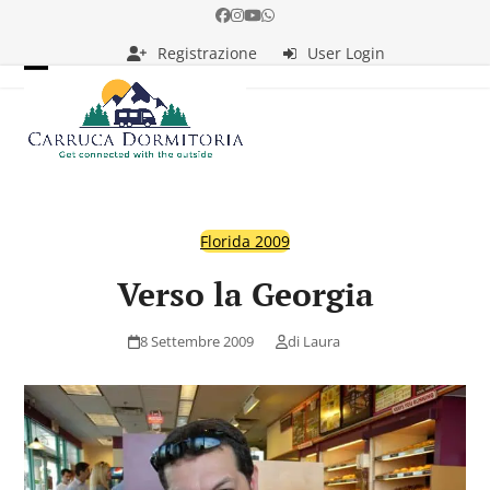
Skip
Facebook
Instagram
YouTube
Whatsapp
to
Registrazione
User Login
content
Open
Close
mobile
mobile
menu
menu
Florida 2009
Verso la Georgia
8 Settembre 2009
di
Laura