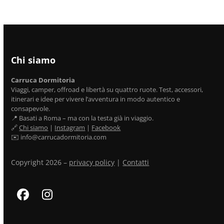
Chi siamo
Carruca Dormitoria
Viaggi, camper, offroad e libertà su quattro ruote. Test, accessori,
itinerari e idee per vivere l’avventura in modo autentico e
consapevole.
📍 Basati a Roma – ma con la testa già in viaggio.
🔗
Chi siamo
|
Instagram
|
Facebook
✉️ info@carrucadormitoria.com
Copyright 2026 –
privacy policy
|
Contatti
Facebook
Instagram