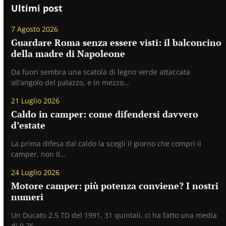
Ultimi post
7 Agosto 2026
Guardare Roma senza essere visti: il balconcino
della madre di Napoleone
Da fuori sembra una scatola di legno verde attaccata
all’angolo del palazzo, e in mezzo…
21 Luglio 2026
Caldo in camper: come difendersi davvero
d’estate
La prima difesa dal caldo la scegli il giorno che compri il
camper, non il…
24 Luglio 2026
Motore camper: più potenza conviene? I nostri
numeri
Un Ducato 2.5 TD del 1991, 31 quintali, ci ha fatto una media
di 9,76…