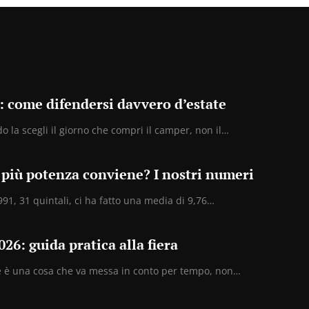
: come difendersi davvero d’estate
o la scegli il giorno che compri il camper, non il…
più potenza conviene? I nostri numeri
91, 31 quintali, ci ha fatto una media di 9,76…
26: guida pratica alla fiera
te è una cosa che va messa in conto per tempo, non…