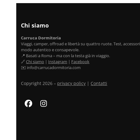
Chi siamo
Carruca Dormitoria
Viaggi, camper, offroad e libertà su quattro ruote. Test, accessori,
modo autentico e consapevole.
📍 Basati a Roma – ma con la testa già in viaggio.
🔗
Chi siamo
|
Instagram
|
Facebook
✉️ info@carrucadormitoria.com
Copyright 2026 –
privacy policy
|
Contatti
Facebook
Instagram