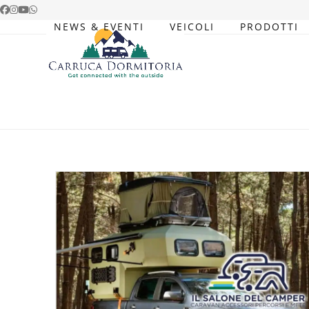
Skip
Facebook
Instagram
YouTube
Whatsapp
to
NEWS & EVENTI
VEICOLI
PRODOTTI
content