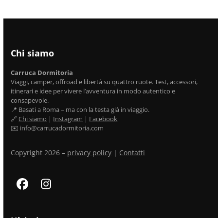
Chi siamo
Carruca Dormitoria
Viaggi, camper, offroad e libertà su quattro ruote. Test, accessori,
itinerari e idee per vivere l’avventura in modo autentico e
consapevole.
📍 Basati a Roma – ma con la testa già in viaggio.
🔗
Chi siamo
|
Instagram
|
Facebook
✉️ info@carrucadormitoria.com
Copyright 2026 –
privacy policy
|
Contatti
Facebook
Instagram