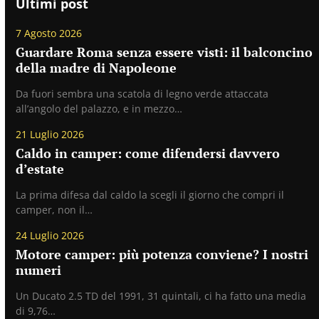
Ultimi post
7 Agosto 2026
Guardare Roma senza essere visti: il balconcino
della madre di Napoleone
Da fuori sembra una scatola di legno verde attaccata
all’angolo del palazzo, e in mezzo…
21 Luglio 2026
Caldo in camper: come difendersi davvero
d’estate
La prima difesa dal caldo la scegli il giorno che compri il
camper, non il…
24 Luglio 2026
Motore camper: più potenza conviene? I nostri
numeri
Un Ducato 2.5 TD del 1991, 31 quintali, ci ha fatto una media
di 9,76…