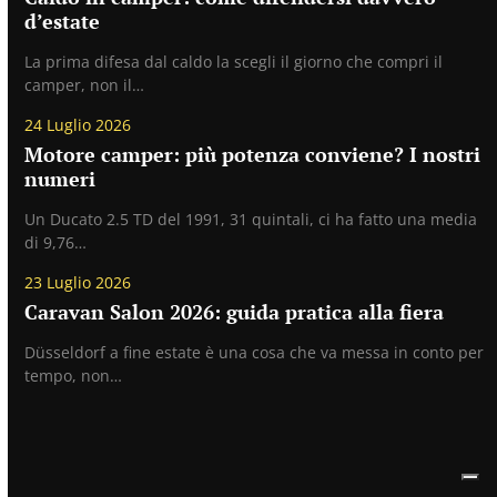
d’estate
La prima difesa dal caldo la scegli il giorno che compri il
camper, non il…
24 Luglio 2026
Motore camper: più potenza conviene? I nostri
numeri
Un Ducato 2.5 TD del 1991, 31 quintali, ci ha fatto una media
di 9,76…
23 Luglio 2026
Caravan Salon 2026: guida pratica alla fiera
Düsseldorf a fine estate è una cosa che va messa in conto per
tempo, non…