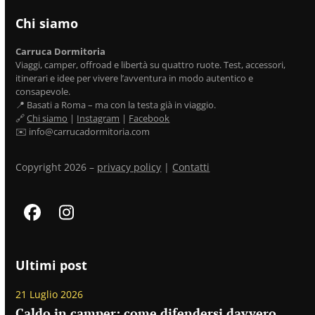
Chi siamo
Carruca Dormitoria
Viaggi, camper, offroad e libertà su quattro ruote. Test, accessori,
itinerari e idee per vivere l’avventura in modo autentico e
consapevole.
📍 Basati a Roma – ma con la testa già in viaggio.
🔗
Chi siamo
|
Instagram
|
Facebook
✉️ info@carrucadormitoria.com
Copyright 2026 –
privacy policy
|
Contatti
Facebook
Instagram
Ultimi post
21 Luglio 2026
Caldo in camper: come difendersi davvero