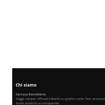
Chi siamo
Carruca Dormitoria
Viaggi, camper, offroad e libertà su quattro ruote. Test, accessori,
modo autentico e consapevole.