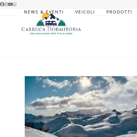
Skip
Facebook
Instagram
YouTube
Whatsapp
to
NEWS & EVENTI
VEICOLI
PRODOTTI
content