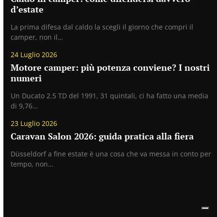
d’estate
La prima difesa dal caldo la scegli il giorno che compri il
camper, non il…
24 Luglio 2026
Motore camper: più potenza conviene? I nostri
numeri
Un Ducato 2.5 TD del 1991, 31 quintali, ci ha fatto una media
di 9,76…
23 Luglio 2026
Caravan Salon 2026: guida pratica alla fiera
Düsseldorf a fine estate è una cosa che va messa in conto per
tempo, non…