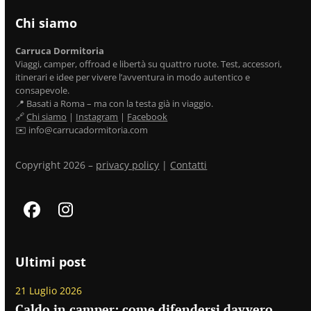
Chi siamo
Carruca Dormitoria
Viaggi, camper, offroad e libertà su quattro ruote. Test, accessori,
itinerari e idee per vivere l’avventura in modo autentico e
consapevole.
📍 Basati a Roma – ma con la testa già in viaggio.
🔗
Chi siamo
|
Instagram
|
Facebook
✉️ info@carrucadormitoria.com
Copyright 2026 –
privacy policy
|
Contatti
Facebook
Instagram
Ultimi post
21 Luglio 2026
Caldo in camper: come difendersi davvero