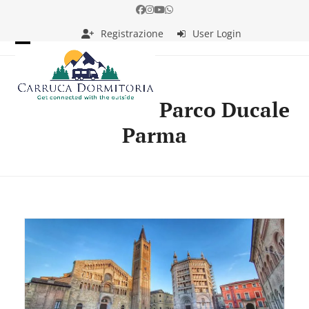
Skip
Facebook
Instagram
YouTube
Whatsapp
to
Registrazione
User Login
content
Open
Close
mobile
mobile
menu
menu
Parco Ducale
Parma