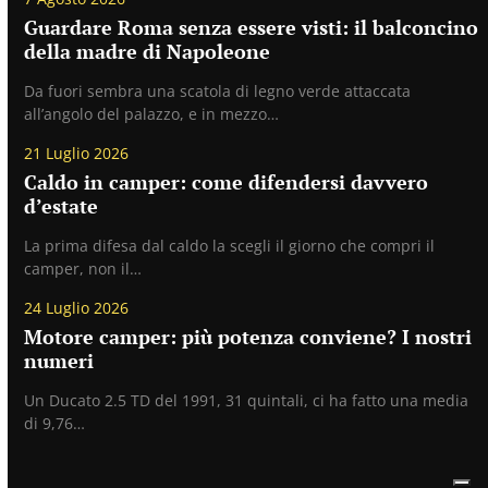
Guardare Roma senza essere visti: il balconcino
della madre di Napoleone
Da fuori sembra una scatola di legno verde attaccata
all’angolo del palazzo, e in mezzo…
21 Luglio 2026
Caldo in camper: come difendersi davvero
d’estate
La prima difesa dal caldo la scegli il giorno che compri il
camper, non il…
24 Luglio 2026
Motore camper: più potenza conviene? I nostri
numeri
Un Ducato 2.5 TD del 1991, 31 quintali, ci ha fatto una media
di 9,76…