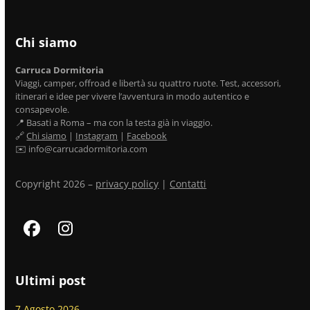
Chi siamo
Carruca Dormitoria
Viaggi, camper, offroad e libertà su quattro ruote. Test, accessori,
itinerari e idee per vivere l’avventura in modo autentico e
consapevole.
📍 Basati a Roma – ma con la testa già in viaggio.
🔗
Chi siamo
|
Instagram
|
Facebook
✉️ info@carrucadormitoria.com
Copyright 2026 –
privacy policy
|
Contatti
Facebook
Instagram
Ultimi post
7 Agosto 2026