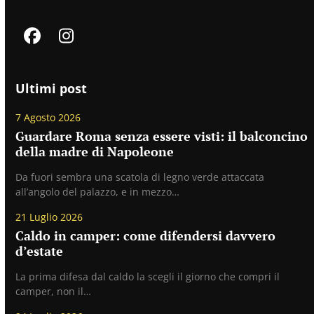
Facebook
Instagram
Ultimi post
7 Agosto 2026
Guardare Roma senza essere visti: il balconcino
della madre di Napoleone
Da fuori sembra una scatola di legno verde attaccata
all’angolo del palazzo, e in mezzo…
21 Luglio 2026
Caldo in camper: come difendersi davvero
d’estate
La prima difesa dal caldo la scegli il giorno che compri il
camper, non il…