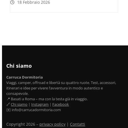
18 Febbraio 2026
Chi siamo
Carruca Dormitoria
Viaggi, camper, offroad e libertà su quattro ruote. Test, accessori,
itinerari e idee per vivere l’avventura in modo autentico e
consapevole.
📍 Basati a Roma – ma con la testa già in viaggio.
🔗
Chi siamo
|
Instagram
|
Facebook
✉️ info@carrucadormitoria.com
Copyright 2026 –
privacy policy
|
Contatti