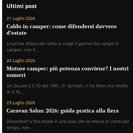
Ultimi post
21 Luglio 2026
Caldo in camper: come difendersi davvero
d’estate
La prima difesa dal caldo la scegli il giorno che compri il
camper, non il…
24 Luglio 2026
Motore camper: più potenza conviene? I nostri
numeri
Un Ducato 2.5 TD del 1991, 31 quintali, ci ha fatto una media
di 9,76…
23 Luglio 2026
Caravan Salon 2026: guida pratica alla fiera
Düsseldorf a fine estate è una cosa che va messa in conto per
tempo, non…