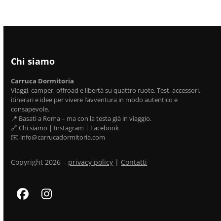
Chi siamo
Carruca Dormitoria
Viaggi, camper, offroad e libertà su quattro ruote. Test, accessori,
itinerari e idee per vivere l’avventura in modo autentico e
consapevole.
📍 Basati a Roma – ma con la testa già in viaggio.
🔗
Chi siamo
|
Instagram
|
Facebook
✉️ info@carrucadormitoria.com
Copyright 2026 –
privacy policy
|
Contatti
Facebook
Instagram