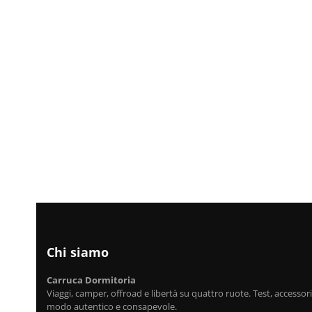
Chi siamo
Carruca Dormitoria
Viaggi, camper, offroad e libertà su quattro ruote. Test, accessori,
modo autentico e consapevole.