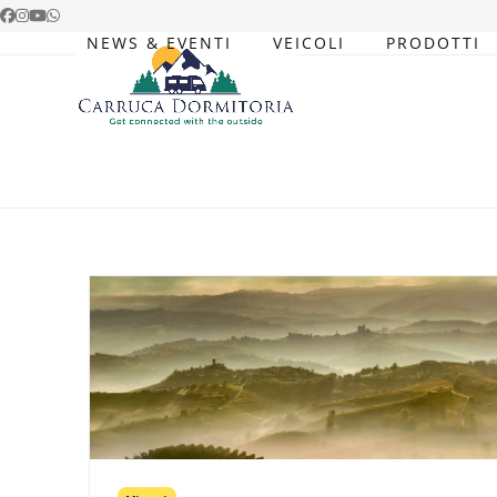
Skip
Facebook
Instagram
YouTube
Whatsapp
to
NEWS & EVENTI
VEICOLI
PRODOTTI
content