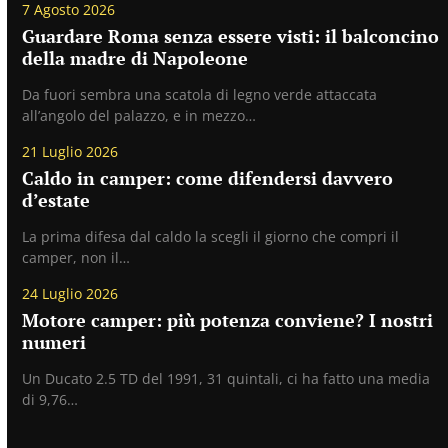
7 Agosto 2026
Guardare Roma senza essere visti: il balconcino
della madre di Napoleone
Da fuori sembra una scatola di legno verde attaccata
all’angolo del palazzo, e in mezzo…
21 Luglio 2026
Caldo in camper: come difendersi davvero
d’estate
La prima difesa dal caldo la scegli il giorno che compri il
camper, non il…
24 Luglio 2026
Motore camper: più potenza conviene? I nostri
numeri
Un Ducato 2.5 TD del 1991, 31 quintali, ci ha fatto una media
di 9,76…