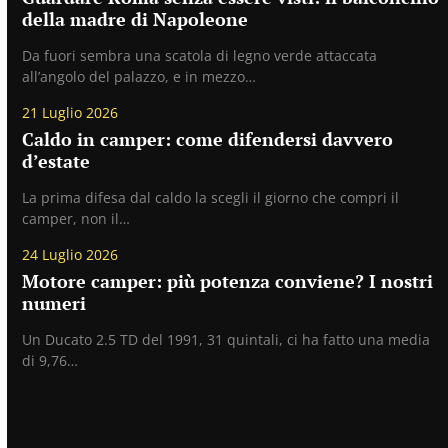
della madre di Napoleone
Da fuori sembra una scatola di legno verde attaccata
all’angolo del palazzo, e in mezzo…
21 Luglio 2026
Caldo in camper: come difendersi davvero
d’estate
La prima difesa dal caldo la scegli il giorno che compri il
camper, non il…
24 Luglio 2026
Motore camper: più potenza conviene? I nostri
numeri
Un Ducato 2.5 TD del 1991, 31 quintali, ci ha fatto una media
di 9,76…