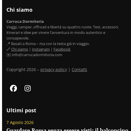
Chi siamo
Carruca Dormitoria
Viaggi, camper, offroad e libertà su quattro ruote. Test, accessori,
itinerari e idee per vivere l’avventura in modo autentico e
consapevole.
📍 Basati a Roma – ma con la testa già in viaggio.
🔗
Chi siamo
|
Instagram
|
Facebook
✉️ info@carrucadormitoria.com
Copyright 2026 –
privacy policy
|
Contatti
Facebook
Instagram
Ultimi post
7 Agosto 2026
Guardare Roma senza essere visti: il balconcino