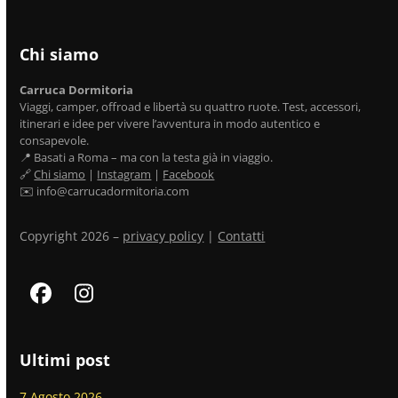
Chi siamo
Carruca Dormitoria
Viaggi, camper, offroad e libertà su quattro ruote. Test, accessori,
itinerari e idee per vivere l’avventura in modo autentico e
consapevole.
📍 Basati a Roma – ma con la testa già in viaggio.
🔗
Chi siamo
|
Instagram
|
Facebook
✉️ info@carrucadormitoria.com
Copyright 2026 –
privacy policy
|
Contatti
Facebook
Instagram
Ultimi post
7 Agosto 2026