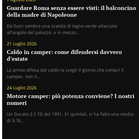
Guardare Roma senza essere visti: il balconcino
della madre di Napoleone
Da fuori sembra una scatola di legno verde attaccata
all’angolo del palazzo, e in mezzo…
21 Luglio 2026
Caldo in camper: come difendersi davvero
d’estate
La prima difesa dal caldo la scegli il giorno che compri il
camper, non il…
24 Luglio 2026
Motore camper: più potenza conviene? I nostri
numeri
Un Ducato 2.5 TD del 1991, 31 quintali, ci ha fatto una media
di 9,76…