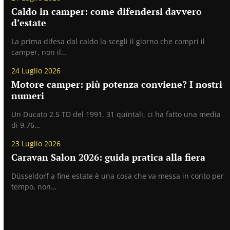
Caldo in camper: come difendersi davvero
d’estate
La prima difesa dal caldo la scegli il giorno che compri il
camper, non il…
24 Luglio 2026
Motore camper: più potenza conviene? I nostri
numeri
Un Ducato 2.5 TD del 1991, 31 quintali, ci ha fatto una media
di 9,76…
23 Luglio 2026
Caravan Salon 2026: guida pratica alla fiera
Düsseldorf a fine estate è una cosa che va messa in conto per
tempo, non…