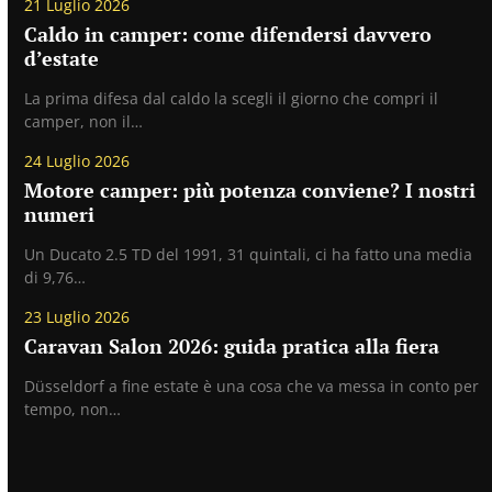
21 Luglio 2026
Caldo in camper: come difendersi davvero
d’estate
La prima difesa dal caldo la scegli il giorno che compri il
camper, non il…
24 Luglio 2026
Motore camper: più potenza conviene? I nostri
numeri
Un Ducato 2.5 TD del 1991, 31 quintali, ci ha fatto una media
di 9,76…
23 Luglio 2026
Caravan Salon 2026: guida pratica alla fiera
Düsseldorf a fine estate è una cosa che va messa in conto per
tempo, non…