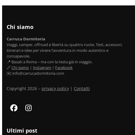
Chi siamo
Carruca Dormitoria
Viaggi, camper, offroad e libertà su quattro ruote. Test, accessori,
itinerari e idee per vivere l’avventura in modo autentico e
consapevole.
📍 Basati a Roma – ma con la testa già in viaggio.
🔗
Chi siamo
|
Instagram
|
Facebook
✉️ info@carrucadormitoria.com
Copyright 2026 –
privacy policy
|
Contatti
Facebook
Instagram
Ultimi post