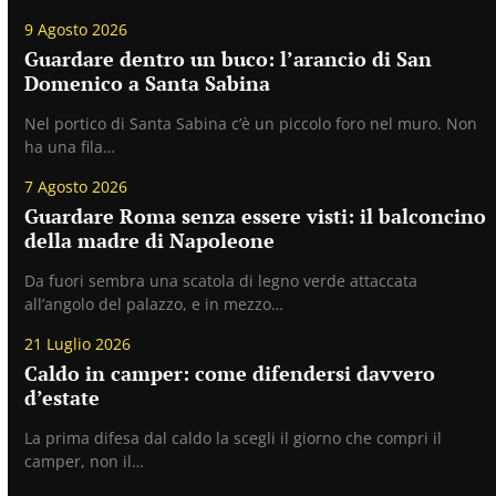
9 Agosto 2026
Guardare dentro un buco: l’arancio di San
Domenico a Santa Sabina
Nel portico di Santa Sabina c’è un piccolo foro nel muro. Non
ha una fila…
7 Agosto 2026
Guardare Roma senza essere visti: il balconcino
della madre di Napoleone
Da fuori sembra una scatola di legno verde attaccata
all’angolo del palazzo, e in mezzo…
21 Luglio 2026
Caldo in camper: come difendersi davvero
d’estate
La prima difesa dal caldo la scegli il giorno che compri il
camper, non il…