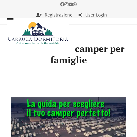
Skip
Facebook
Instagram
YouTube
Whatsapp
to
Registrazione
User Login
content
Open
Close
mobile
mobile
menu
menu
camper per
famiglie