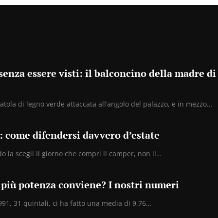
nza essere visti: il balconcino della madre di
tola di legno verde attaccata all’angolo del palazzo, e in mezzo…
: come difendersi davvero d’estate
o la scegli il giorno che compri il camper, non il…
più potenza conviene? I nostri numeri
91, 31 quintali, ci ha fatto una media di 9,76…