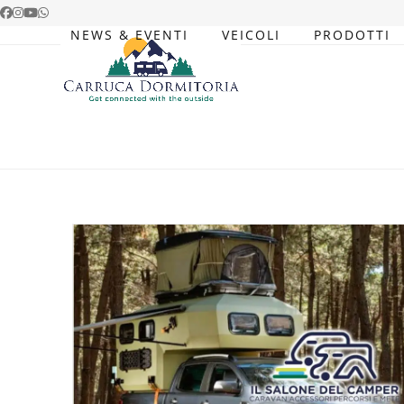
Skip
Facebook
Instagram
YouTube
Whatsapp
to
NEWS & EVENTI
VEICOLI
PRODOTTI
content