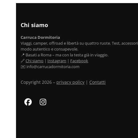
Chi siamo
Carruca Dormitoria
Viaggi, camper, offroad e libertà su quattro ruote. Test, accessori,
modo autentico e consapevole.
📍 Basati a Roma – ma con la testa già in viaggio.
🔗
Chi siamo
|
Instagram
|
Facebook
✉️ info@carrucadormitoria.com
Copyright 2026 –
privacy policy
|
Contatti
Facebook
Instagram