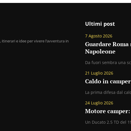
Ultimi post
7 Agosto 2026
 itinerari e idee per vivere l’avventura in
Guardare Roma se
Napoleone
Da fuori sembra una sca
21 Luglio 2026
Caldo in camper
La prima difesa dal cald
24 Luglio 2026
Motore camper: 
Un Ducato 2.5 TD del 19