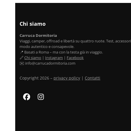
Chi siamo
Carruca Dormitoria
Viaggi, camper, offroad e libertà su quattro ruote. Test, accessori,
modo autentico e consapevole.
📍 Basati a Roma – ma con la testa già in viaggio.
🔗
Chi siamo
|
Instagram
|
Facebook
✉️ info@carrucadormitoria.com
Copyright 2026 –
privacy policy
|
Contatti
Facebook
Instagram