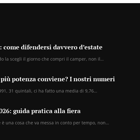
: come difendersi davvero d’estate
o la scegli il giorno che compri il camper, non il…
più potenza conviene? I nostri numeri
91, 31 quintali, ci ha fatto una media di 9,76…
26: guida pratica alla fiera
te è una cosa che va messa in conto per tempo, non…