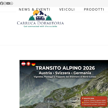
Skip
Facebook
Instagram
YouTube
Whatsapp
to
NEWS & EVENTI
VEICOLI
PRODOTTI
content