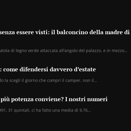
nza essere visti: il balconcino della madre di
tola di legno verde attaccata all’angolo del palazzo, e in mezzo…
: come difendersi davvero d’estate
o la scegli il giorno che compri il camper, non il…
più potenza conviene? I nostri numeri
91, 31 quintali, ci ha fatto una media di 9,76…