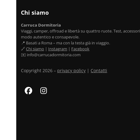
Chi siamo
Carruca Dormitoria
Viaggi, camper, offroad e libertà su quattro ruote. Test, accessori,
modo autentico e consapevole.
📍 Basati a Roma – ma con la testa già in viaggio.
🔗
Chi siamo
|
Instagram
|
Facebook
✉️ info@carrucadormitoria.com
Copyright 2026 –
privacy policy
|
Contatti
Facebook
Instagram