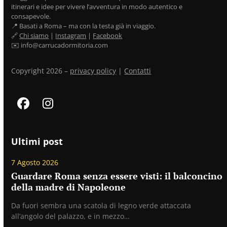
itinerari e idee per vivere l’avventura in modo autentico e
consapevole.
📍 Basati a Roma – ma con la testa già in viaggio.
🔗
Chi siamo
|
Instagram
|
Facebook
✉️ info@carrucadormitoria.com
Copyright 2026 –
privacy policy
|
Contatti
Facebook
Instagram
Ultimi post
7 Agosto 2026
Guardare Roma senza essere visti: il balconcino
della madre di Napoleone
Da fuori sembra una scatola di legno verde attaccata
all’angolo del palazzo, e in mezzo…