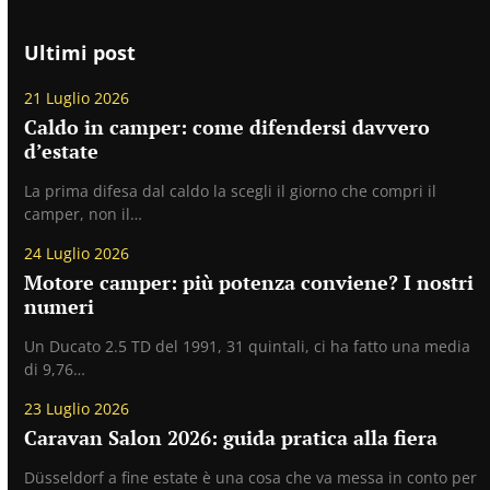
Ultimi post
21 Luglio 2026
Caldo in camper: come difendersi davvero
d’estate
La prima difesa dal caldo la scegli il giorno che compri il
camper, non il…
24 Luglio 2026
Motore camper: più potenza conviene? I nostri
numeri
Un Ducato 2.5 TD del 1991, 31 quintali, ci ha fatto una media
di 9,76…
23 Luglio 2026
Caravan Salon 2026: guida pratica alla fiera
Düsseldorf a fine estate è una cosa che va messa in conto per