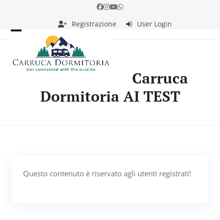
Skip
Facebook
Instagram
YouTube
Whatsapp
to
Registrazione
User Login
content
Open
Close
mobile
mobile
menu
menu
Carruca
Dormitoria AI TEST
Questo contenuto è riservato agli utenti registrati!