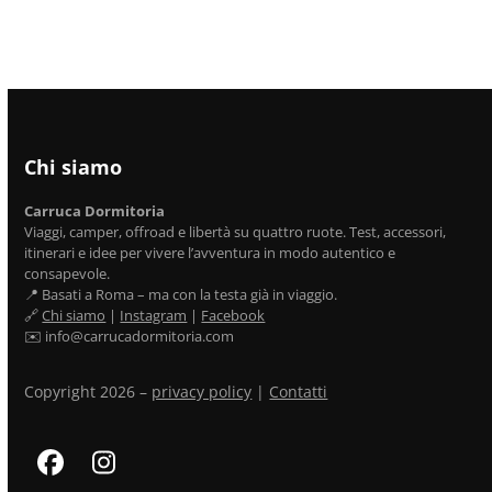
Chi siamo
Carruca Dormitoria
Viaggi, camper, offroad e libertà su quattro ruote. Test, accessori,
itinerari e idee per vivere l’avventura in modo autentico e
consapevole.
📍 Basati a Roma – ma con la testa già in viaggio.
🔗
Chi siamo
|
Instagram
|
Facebook
✉️ info@carrucadormitoria.com
Copyright 2026 –
privacy policy
|
Contatti
Facebook
Instagram